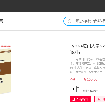
网
《2024厦门大学
资料)
一、考试科目代码：869
学、环境管理三、本书目录20
869生态学考研历年真题及答
厦门大学869生态学考研历
¥ 150.00
价格
剩余库存200本
加入购物车
立即