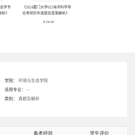
生态学专
《2024厦门大学625海洋科学导
解析》
论考研历年真题及答案解析》
￥150.00
学院：
环境与生态学院
适用专业：
--
类别：
真题及解析
备考经验
学生评价