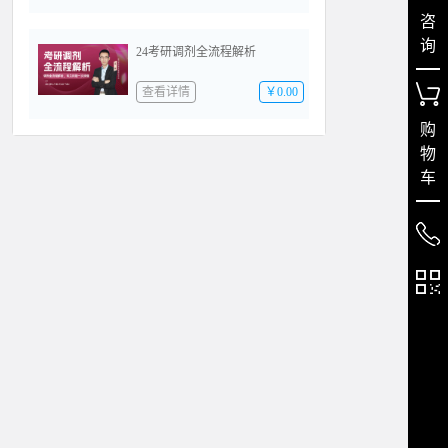
咨
询
24考研调剂全流程解析
查看详情
￥0.00
购
物
车