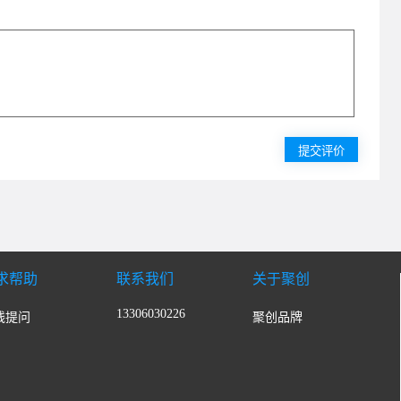
求帮助
联系我们
关于聚创
13306030226
线提问
聚创品牌